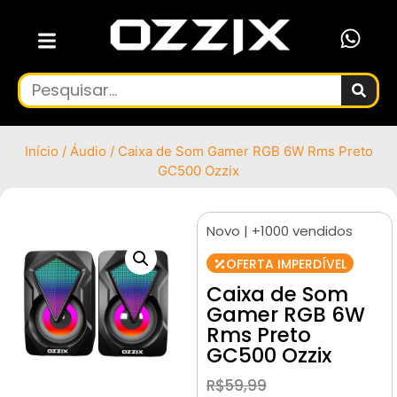
Início
/
Áudio
/ Caixa de Som Gamer RGB 6W Rms Preto
GC500 Ozzix
Novo | +1000 vendidos
OFERTA IMPERDÍVEL
Caixa de Som
Gamer RGB 6W
Rms Preto
GC500 Ozzix
R$
59,99