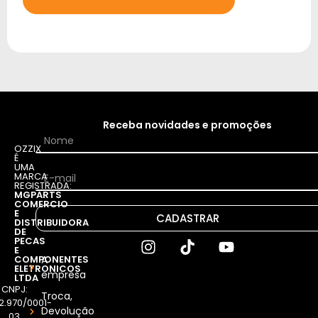
Receba novidades e promoções
OZZIX
É
UMA
MARCA
REGISTRADA:
MGPARTS
COMERCIO
E
CADASTRAR
DISTRIBUIDORA
DE
PECAS
E
COMPONENTES
A
ELETRONICOS
empresa
LTDA
CNPJ:
Troca,
12.970/0001-
Devolução
03