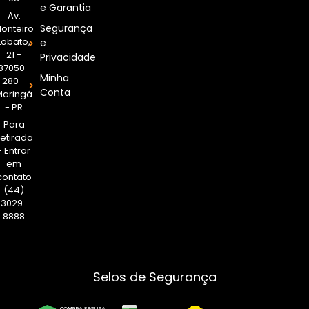
e Garantia
Av.
Segurança
onteiro
Lobato,
e
21 -
Privacidade
87050-
Minha
280 -
Conta
Maringá
- PR
Para
etirada
- Entrar
em
contato
(44)
3029-
8888
Selos de Segurança