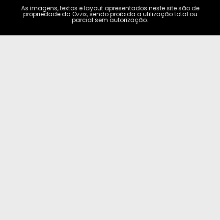
As imagens, textos e layout apresentados neste site são de
propriedade da Ozzix, sendo proibida a utilização total ou
parcial sem autorização.