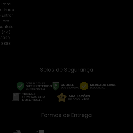
Para
etirada
- Entrar
em
contato
(44)
3029-
8888
Selos de Segurança
Formas de Entrega