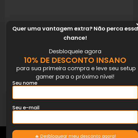
Teclado Mecânico Rayder Red Switch
Quer uma vantagem extra? Não perca essa
RGB 60% Branco Ozzix
chance!
R$
149,90
R$
247,90
Desbloqueie agora
10% DE DESCONTO INSANO
5.0
(
2
)
para sua primeira compra e leve seu setup
gamer para o próximo nível!
Seu nome
Adicionar ao carrinho
Seu e-mail